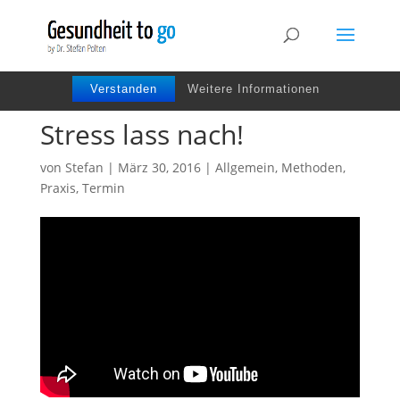
Wir benutzen Cookies um die Nutzerfreundlichkeit
der Webseite zu verbessen. Durch Deinen Besuch
stimmst Du dem zu.
Verstanden
Weitere Informationen
Stress lass nach!
von
Stefan
|
März 30, 2016
|
Allgemein
,
Methoden
,
Praxis
,
Termin