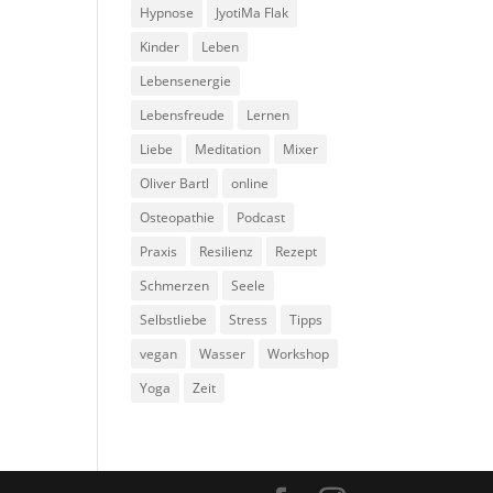
Hypnose
JyotiMa Flak
Kinder
Leben
Lebensenergie
Lebensfreude
Lernen
Liebe
Meditation
Mixer
Oliver Bartl
online
Osteopathie
Podcast
Praxis
Resilienz
Rezept
Schmerzen
Seele
Selbstliebe
Stress
Tipps
vegan
Wasser
Workshop
Yoga
Zeit