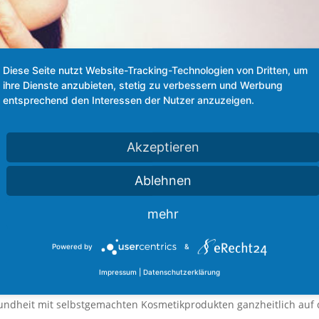
Diese Seite nutzt Website-Tracking-Technologien von Dritten, um
ihre Dienste anzubieten, stetig zu verbessern und Werbung
entsprechend den Interessen der Nutzer anzuzeigen.
Akzeptieren
Ablehnen
mehr
e Habits
Powered by
&
raxis
Impressum
|
Datenschutzerklärung
a Natural Skin Care.. Katharina Fischer, Naturkosmetikerin und
esundheit mit selbstgemachten Kosmetikprodukten ganzheitlich auf