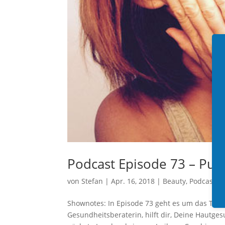
Podcast Episode 73 – Pur
von
Stefan
|
Apr. 16, 2018
|
Beauty
,
Podcast
,
P
Shownotes: In Episode 73 geht es um das Them
Gesundheitsberaterin, hilft dir, Deine Hautg