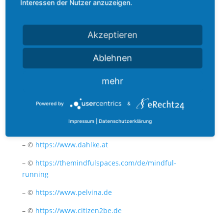
Interessen der Nutzer anzuzeigen.
– ©
https://www.ohnegedoenshamburg.de
– © Lukas Lorenz Fotografie (Fotos femininefood.at)
Akzeptieren
– © Grit Siwonia
(
https://www.instagram.com/gritsiwonia/
)
Ablehnen
– ©
https://www.juliabamberg.de
mehr
– ©
https://vegetarian-diaries.de
Powered by
&
– ©
https://unsplash.com
Impressum
|
Datenschutzerklärung
– ©
https://www.esencia-vital.de
– ©
https://www.dahlke.at
– ©
https://themindfulspaces.com/de/mindful-
running
– ©
https://www.pelvina.de
– ©
https://www.citizen2be.de