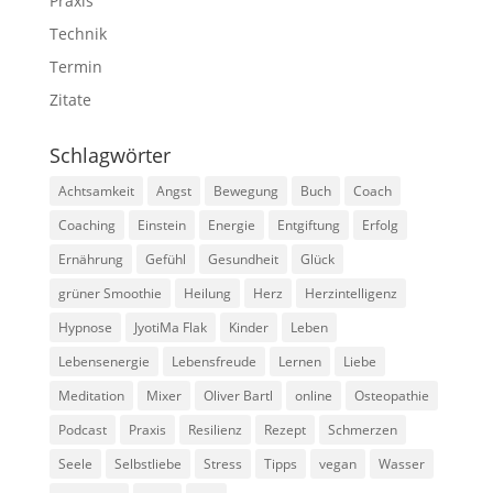
Praxis
Technik
Termin
Zitate
Schlagwörter
Achtsamkeit
Angst
Bewegung
Buch
Coach
Coaching
Einstein
Energie
Entgiftung
Erfolg
Ernährung
Gefühl
Gesundheit
Glück
grüner Smoothie
Heilung
Herz
Herzintelligenz
Hypnose
JyotiMa Flak
Kinder
Leben
Lebensenergie
Lebensfreude
Lernen
Liebe
Meditation
Mixer
Oliver Bartl
online
Osteopathie
Podcast
Praxis
Resilienz
Rezept
Schmerzen
Seele
Selbstliebe
Stress
Tipps
vegan
Wasser