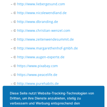
– ©
http://www.liebergesund.com
– ©
http://www.nicolewendland.de
– ©
http://www.dbranding.de
– ©
http://www.christian-wenzel.com
– ©
http://www.zeitenwendesummit.de
– ©
http://www
.margarethenhof-gmbh.de
– ©
http://www
.augen-experte.de
– ©
https://www.pixabay.com
– ©
https://www
.peacelife.de
– ©
http://www.purehabits.de
– ©
http://www.waage-hh.de
Diese Seite nutzt Website-Tracking-Technologien von
Dritten, um ihre Dienste anzubieten, stetig zu
– ©
http://daniela-batista-dos-santos.com
verbessern und Werbung entsprechend den