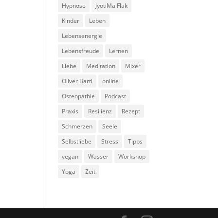
Hypnose
JyotiMa Flak
Kinder
Leben
Lebensenergie
Lebensfreude
Lernen
Liebe
Meditation
Mixer
Oliver Bartl
online
Osteopathie
Podcast
Praxis
Resilienz
Rezept
Schmerzen
Seele
Selbstliebe
Stress
Tipps
vegan
Wasser
Workshop
Yoga
Zeit