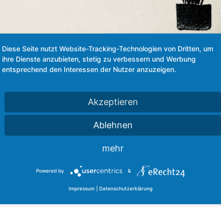
Diese Seite nutzt Website-Tracking-Technologien von Dritten, um
t: Vom Beschenken
ihre Dienste anzubieten, stetig zu verbessern und Werbung
entsprechend den Interessen der Nutzer anzuzeigen.
as wir unseren Lieben zum Weihnachtsfest schenken können. Wir
Akzeptieren
eschäfte und über Weihnachtsmärkte schieben, scrollen uns durch
ht immer...
Ablehnen
mehr
Powered by
&
Impressum
|
Datenschutzerklärung