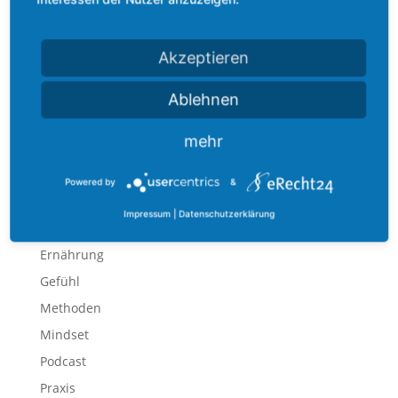
Heilpraktiker in Deutschland. Lothar hat nicht nur
eine eigene große...
Akzeptieren
Ablehnen
mehr
Kategorien
Allgemein
Powered by
&
Beauty
Impressum
|
Datenschutzerklärung
Bewegung
Ernährung
Gefühl
Methoden
Mindset
Podcast
Praxis