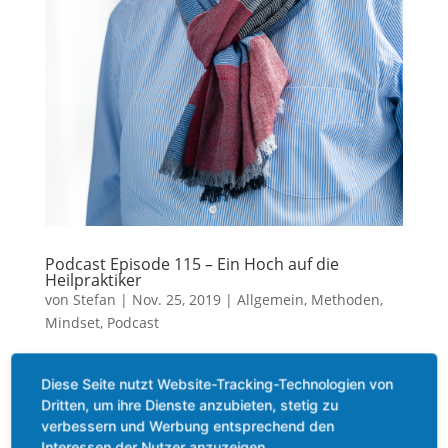
Podcast Episode 115 – Ein Hoch auf die
Heilpraktiker
von
Stefan
|
Nov. 25, 2019
|
Allgemein
,
Methoden
,
Mindset
,
Podcast
In der 115. Episode geht es um das Thema „Ein
Diese Seite nutzt Website-Tracking-Technologien von
Hoch auf die Heilpraktiker“. In der heutigen Podcast-
Dritten, um ihre Dienste anzubieten, stetig zu
Episode spricht Marret Vögler-Mallok mit Lothar
verbessern und Werbung entsprechend den
Ursinus, seines Zeíchens einer der führenden
Interessen der Nutzer anzuzeigen.