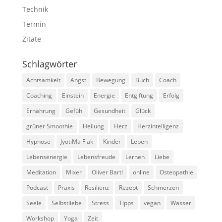
Technik
Termin
Zitate
Schlagwörter
Achtsamkeit
Angst
Bewegung
Buch
Coach
Coaching
Einstein
Energie
Entgiftung
Erfolg
Ernährung
Gefühl
Gesundheit
Glück
grüner Smoothie
Heilung
Herz
Herzintelligenz
Hypnose
JyotiMa Flak
Kinder
Leben
Lebensenergie
Lebensfreude
Lernen
Liebe
Meditation
Mixer
Oliver Bartl
online
Osteopathie
Podcast
Praxis
Resilienz
Rezept
Schmerzen
Seele
Selbstliebe
Stress
Tipps
vegan
Wasser
Workshop
Yoga
Zeit