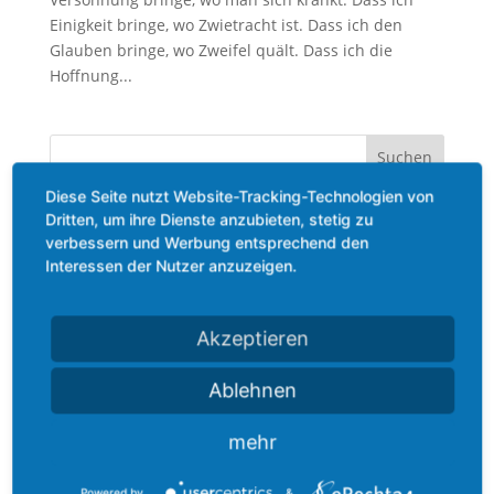
Einigkeit bringe, wo Zwietracht ist. Dass ich den
Glauben bringe, wo Zweifel quält. Dass ich die
Hoffnung...
Diese Seite nutzt Website-Tracking-Technologien von
Kategorien
Dritten, um ihre Dienste anzubieten, stetig zu
verbessern und Werbung entsprechend den
Allgemein
Interessen der Nutzer anzuzeigen.
Beauty
Bewegung
Akzeptieren
Ernährung
Gefühl
Ablehnen
Methoden
mehr
Mindset
Podcast
Powered by
&