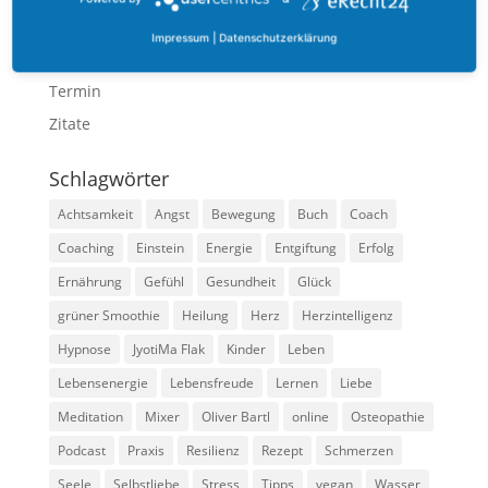
Praxis
Impressum
|
Datenschutzerklärung
Technik
Termin
Zitate
Schlagwörter
Achtsamkeit
Angst
Bewegung
Buch
Coach
Coaching
Einstein
Energie
Entgiftung
Erfolg
Ernährung
Gefühl
Gesundheit
Glück
grüner Smoothie
Heilung
Herz
Herzintelligenz
Hypnose
JyotiMa Flak
Kinder
Leben
Lebensenergie
Lebensfreude
Lernen
Liebe
Meditation
Mixer
Oliver Bartl
online
Osteopathie
Podcast
Praxis
Resilienz
Rezept
Schmerzen
Seele
Selbstliebe
Stress
Tipps
vegan
Wasser