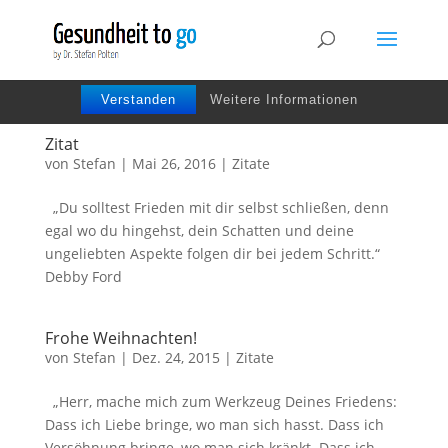
Wir benutzen Cookies um die Nutzerfreundlichkeit
der Webseite zu verbessen. Durch Deinen Besuch
stimmst Du dem zu.
Verstanden
Weitere Informationen
Zitat
von
Stefan
|
Mai 26, 2016
|
Zitate
„Du solltest Frieden mit dir selbst schließen, denn
egal wo du hingehst, dein Schatten und deine
ungeliebten Aspekte folgen dir bei jedem Schritt.“
Debby Ford
Frohe Weihnachten!
von
Stefan
|
Dez. 24, 2015
|
Zitate
„Herr, mache mich zum Werkzeug Deines Friedens:
Dass ich Liebe bringe, wo man sich hasst. Dass ich
Versöhnung bringe, wo man sich kränkt. Dass ich