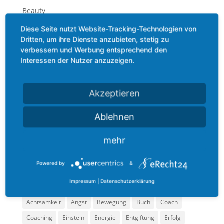
Beauty
Bewegung
Diese Seite nutzt Website-Tracking-Technologien von
Dritten, um ihre Dienste anzubieten, stetig zu
Ernährung
verbessern und Werbung entsprechend den
Gefühl
Interessen der Nutzer anzuzeigen.
Methoden
Mindset
Akzeptieren
Podcast
Praxis
Ablehnen
Technik
mehr
Termin
Zitate
Powered by
&
Impressum
|
Datenschutzerklärung
Schlagwörter
Achtsamkeit
Angst
Bewegung
Buch
Coach
Coaching
Einstein
Energie
Entgiftung
Erfolg