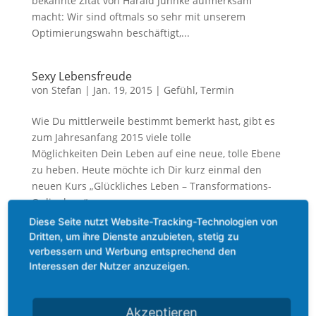
bekannte Zitat von Harald Juhnke aufmerksam
macht: Wir sind oftmals so sehr mit unserem
Optimierungswahn beschäftigt,...
Sexy Lebensfreude
von
Stefan
|
Jan. 19, 2015
|
Gefühl
,
Termin
Wie Du mittlerweile bestimmt bemerkt hast, gibt es
zum Jahresanfang 2015 viele tolle
Möglichkeiten Dein Leben auf eine neue, tolle Ebene
zu heben. Heute möchte ich Dir kurz einmal den
neuen Kurs „Glückliches Leben – Transformations-
Onlinekurs“ von...
Diese Seite nutzt Website-Tracking-Technologien von
Dritten, um ihre Dienste anzubieten, stetig zu
Das Stress-Reduktionsprogramm
verbessern und Werbung entsprechend den
von
Stefan
|
Okt. 27, 2014
|
Allgemein
,
Gefühl
,
Interessen der Nutzer anzuzeigen.
Methoden
,
Praxis
Fühlst Du Dich oft gestresst? Wirst Du immer
Akzeptieren