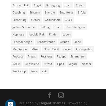
Achtsamkeit
Angst
Bewegung
Buch
Coach
Coaching
Einstein
Energie
Entgiftung
Erfolg
Ernährung
Gefühl
Gesundheit
Glück
grüner Smoothie
Heilung
Herz
Herzintelligenz
Hypnose
JyotiMa Flak
Kinder
Leben
Lebensenergie
Lebensfreude
Lernen
Liebe
Meditation
Mixer
Oliver Bartl
online
Osteopathie
Podcast
Praxis
Resilienz
Rezept
Schmerzen
Seele
Selbstliebe
Stress
Tipps
vegan
Wasser
Workshop
Yoga
Zeit
Designed by
Elegant Themes
| Powered by