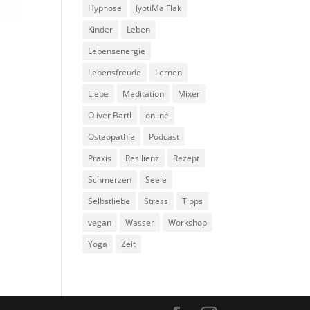
Hypnose
JyotiMa Flak
Kinder
Leben
Lebensenergie
Lebensfreude
Lernen
Liebe
Meditation
Mixer
Oliver Bartl
online
Osteopathie
Podcast
Praxis
Resilienz
Rezept
Schmerzen
Seele
Selbstliebe
Stress
Tipps
vegan
Wasser
Workshop
Yoga
Zeit