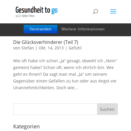
Wir benutzen Cookies um die Nutzerfreundlichkeit
der Webseite zu verbessen. Durch Deinen Besuch
stimmst Du dem zu.
Verstanden
Weitere Informationen
Die Glücksverhinderer (Teil 7)
von
Stefan
|
Okt. 14, 2013
|
Gefühl
Wie oft habe ich schon „Ja“ gesagt, obwohl ich „Nein“
gemeint habe? Schon oft, wenn ich ehrlich bin. Wie
geht es Ihnen? Da sagt man mal „Ja“ um seinem
Gegenüber einen Gefallen zu tun oder aus Angst vor
Unannehmlichkeiten. Doch wie...
Kategorien