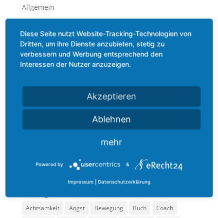
Allgemein
Beauty
Diese Seite nutzt Website-Tracking-Technologien von
Bewegung
Dritten, um ihre Dienste anzubieten, stetig zu
Ernährung
verbessern und Werbung entsprechend den
Interessen der Nutzer anzuzeigen.
Gefühl
Methoden
Mindset
Akzeptieren
Podcast
Ablehnen
Praxis
Technik
mehr
Termin
Powered by
&
Zitate
Impressum
|
Datenschutzerklärung
Schlagwörter
Achtsamkeit
Angst
Bewegung
Buch
Coach