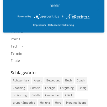
Ernährung
mehr
Gefühl
Powered by
&
Methoden
Mindset
Impressum
|
Datenschutzerklärung
Podcast
Praxis
Technik
Termin
Zitate
Schlagwörter
Achtsamkeit
Angst
Bewegung
Buch
Coach
Coaching
Einstein
Energie
Entgiftung
Erfolg
Ernährung
Gefühl
Gesundheit
Glück
grüner Smoothie
Heilung
Herz
Herzintelligenz