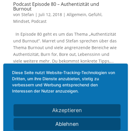
Podcast Episode 80 – Authentizität und
Burnout
von
Stefan
|
Juli 12, 2018
|
Allgemein
,
Gefühl
,
Mindset
,
Podcast
In Episode 80 geht es um das Thema „Authentizität
und Burnout“. Marret und Stefan sprechen über das
Thema Burnout und viele angrenzende Bereiche wie
Authentizität, Burn for, Bore out, Lebenssinn und
viele weitere mehr. Du bekommst konkrete Tipps,...
Diese Seite nutzt Website-Tracking-Technologien von
Dritten, um ihre Dienste anzubieten, stetig zu
verbessern und Werbung entsprechend den
Interessen der Nutzer anzuzeigen.
Kategorien
Allgemein
Akzeptieren
Beauty
Ablehnen
Bewegung