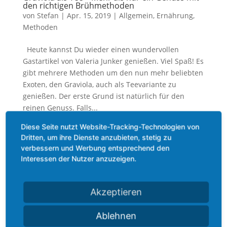
den richtigen Brühmethoden
von
Stefan
|
Apr. 15, 2019
|
Allgemein
,
Ernährung
,
Methoden
Heute kannst Du wieder einen wundervollen
Gastartikel von Valeria Junker genießen. Viel Spaß! Es
gibt mehrere Methoden um den nun mehr beliebten
Exoten, den Graviola, auch als Teevariante zu
genießen. Der erste Grund ist natürlich für den
reinen Genuss. Falls...
Diese Seite nutzt Website-Tracking-Technologien von
Dritten, um ihre Dienste anzubieten, stetig zu
verbessern und Werbung entsprechend den
Interessen der Nutzer anzuzeigen.
Kategorien
Allgemein
Akzeptieren
Beauty
Ablehnen
Bewegung