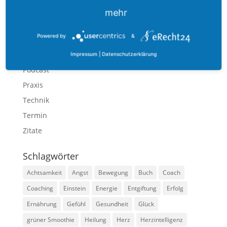
Ernährung
mehr
Gefühl
Powered by
&
Methoden
Mindset
Impressum
|
Datenschutzerklärung
Podcast
Praxis
Technik
Termin
Zitate
Schlagwörter
Achtsamkeit
Angst
Bewegung
Buch
Coach
Coaching
Einstein
Energie
Entgiftung
Erfolg
Ernährung
Gefühl
Gesundheit
Glück
grüner Smoothie
Heilung
Herz
Herzintelligenz