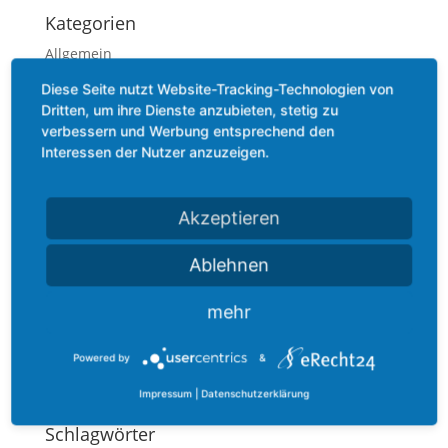
Kategorien
Allgemein
Beauty
Diese Seite nutzt Website-Tracking-Technologien von
Dritten, um ihre Dienste anzubieten, stetig zu
Bewegung
verbessern und Werbung entsprechend den
Ernährung
Interessen der Nutzer anzuzeigen.
Gefühl
Methoden
Akzeptieren
Mindset
Ablehnen
Podcast
Praxis
mehr
Technik
Termin
Powered by
&
Zitate
Impressum
|
Datenschutzerklärung
Schlagwörter