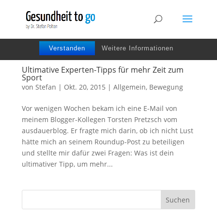
Wir benutzen Cookies um die Nutzerfreundlichkeit
der Webseite zu verbessen. Durch Deinen Besuch
stimmst Du dem zu.
Verstanden
Weitere Informationen
Ultimative Experten-Tipps für mehr Zeit zum
Sport
von
Stefan
|
Okt. 20, 2015
|
Allgemein
,
Bewegung
Vor wenigen Wochen bekam ich eine E-Mail von
meinem Blogger-Kollegen Torsten Pretzsch vom
ausdauerblog. Er fragte mich darin, ob ich nicht Lust
hätte mich an seinem Roundup-Post zu beteiligen
und stellte mir dafür zwei Fragen: Was ist dein
ultimativer Tipp, um mehr...