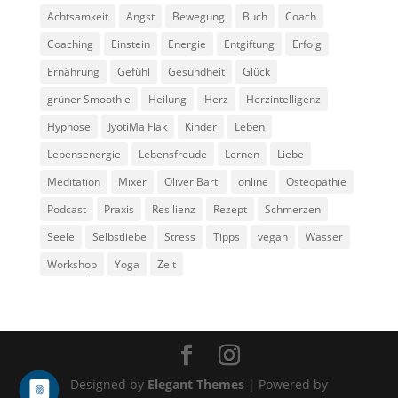
Achtsamkeit
Angst
Bewegung
Buch
Coach
Coaching
Einstein
Energie
Entgiftung
Erfolg
Ernährung
Gefühl
Gesundheit
Glück
grüner Smoothie
Heilung
Herz
Herzintelligenz
Hypnose
JyotiMa Flak
Kinder
Leben
Lebensenergie
Lebensfreude
Lernen
Liebe
Meditation
Mixer
Oliver Bartl
online
Osteopathie
Podcast
Praxis
Resilienz
Rezept
Schmerzen
Seele
Selbstliebe
Stress
Tipps
vegan
Wasser
Workshop
Yoga
Zeit
Designed by
Elegant Themes
| Powered by