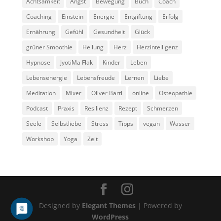
Achtsamkeit
Angst
Bewegung
Buch
Coach
Coaching
Einstein
Energie
Entgiftung
Erfolg
Ernährung
Gefühl
Gesundheit
Glück
grüner Smoothie
Heilung
Herz
Herzintelligenz
Hypnose
JyotiMa Flak
Kinder
Leben
Lebensenergie
Lebensfreude
Lernen
Liebe
Meditation
Mixer
Oliver Bartl
online
Osteopathie
Podcast
Praxis
Resilienz
Rezept
Schmerzen
Seele
Selbstliebe
Stress
Tipps
vegan
Wasser
Workshop
Yoga
Zeit
Designed by
Elegant Themes
| Powered by
WordPress