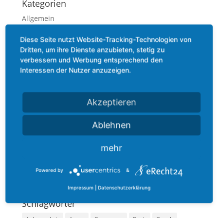
Kategorien
Allgemein
Beauty
Diese Seite nutzt Website-Tracking-Technologien von
Bewegung
Dritten, um ihre Dienste anzubieten, stetig zu
verbessern und Werbung entsprechend den
Ernährung
Interessen der Nutzer anzuzeigen.
Gefühl
Methoden
Akzeptieren
Mindset
Podcast
Ablehnen
Praxis
mehr
Technik
Termin
Powered by
&
Zitate
Impressum
|
Datenschutzerklärung
Schlagwörter