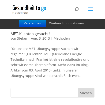
Wir benutzen Cookies um die Nutzerfreundlichkeit
der Webseite zu verbessen. Durch Deinen Besuch
stimmst Du dem zu.
Verstanden
Weitere Informationen
MET-Klienten gesucht!
von
Stefan
|
Aug. 3, 2013
|
Methoden
Für unsere MET-Übungsgruppe suchen wir
regelmäßig Klienten. MET (Meridiane Energie
Techniken nach Franke) ist eine revolutionäre und
sehr wirksame Therapieform. Mehr dazu im Blog-
Artikel vom 03. April 2013 (Link). In unserer
Übungsgruppe sind wir ausschließlich (von...