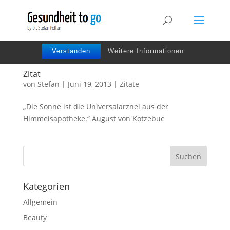
Wir benutzen Cookies um die Nutzerfreundlichkeit
der Webseite zu verbessen. Durch Deinen Besuch
stimmst Du dem zu.
Verstanden
Weitere Informationen
Zitat
von
Stefan
|
Juni 19, 2013
|
Zitate
„Die Sonne ist die Universalarznei aus der
Himmelsapotheke.“ August von Kotzebue
Kategorien
Allgemein
Beauty