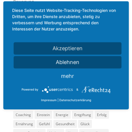
Bewegung
Diese Seite nutzt Website-Tracking-Technologien von
Ernährung
Dritten, um ihre Dienste anzubieten, stetig zu
Gefühl
verbessern und Werbung entsprechend den
Methoden
Interessen der Nutzer anzuzeigen.
Mindset
Podcast
Akzeptieren
Praxis
Ablehnen
Technik
Termin
mehr
Zitate
Powered by
&
Schlagwörter
Impressum
|
Datenschutzerklärung
Achtsamkeit
Angst
Bewegung
Buch
Coach
Coaching
Einstein
Energie
Entgiftung
Erfolg
Ernährung
Gefühl
Gesundheit
Glück