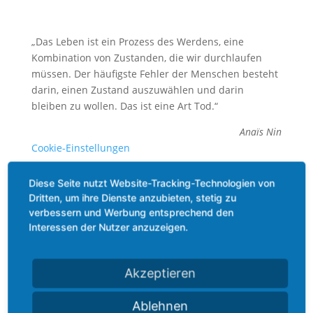
„Das Leben ist ein Prozess des Werdens, eine
Kombination von Zustanden, die wir durchlaufen
müssen. Der häufigste Fehler der Menschen besteht
darin, einen Zustand auszuwählen und darin
bleiben zu wollen. Das ist eine Art Tod.“
Anaïs Nin
Cookie-Einstellungen
Diese Seite nutzt Website-Tracking-Technologien von
Dritten, um ihre Dienste anzubieten, stetig zu
verbessern und Werbung entsprechend den
Interessen der Nutzer anzuzeigen.
Kategorien
Akzeptieren
Allgemein
Beauty
Ablehnen