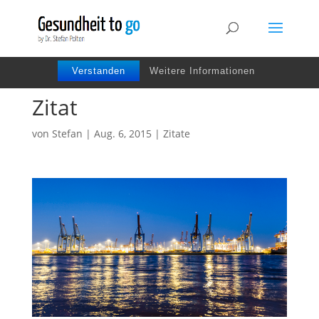
Wir benutzen Cookies um die Nutzerfreundlichkeit
der Webseite zu verbessen. Durch Deinen Besuch
stimmst Du dem zu.
Verstanden
Weitere Informationen
Zitat
von
Stefan
|
Aug. 6, 2015
|
Zitate