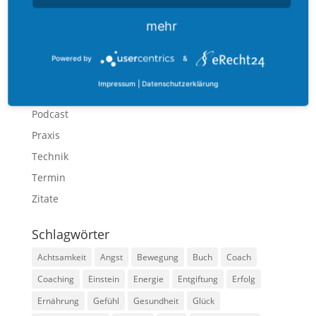
Bewegung
mehr
Ernährung
Gefühl
Powered by
&
Methoden
Impressum
|
Datenschutzerklärung
Mindset
Podcast
Praxis
Technik
Termin
Zitate
Schlagwörter
Achtsamkeit
Angst
Bewegung
Buch
Coach
Coaching
Einstein
Energie
Entgiftung
Erfolg
Ernährung
Gefühl
Gesundheit
Glück