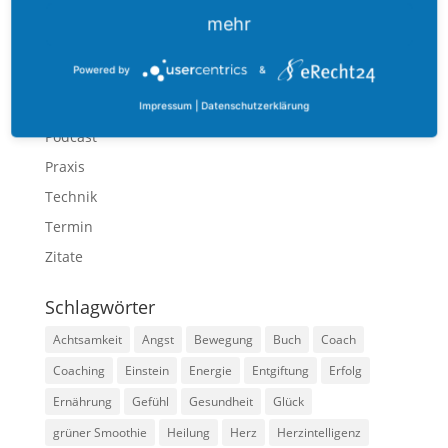
Ernährung
mehr
Gefühl
Powered by
&
Methoden
Mindset
Impressum
|
Datenschutzerklärung
Podcast
Praxis
Technik
Termin
Zitate
Schlagwörter
Achtsamkeit
Angst
Bewegung
Buch
Coach
Coaching
Einstein
Energie
Entgiftung
Erfolg
Ernährung
Gefühl
Gesundheit
Glück
grüner Smoothie
Heilung
Herz
Herzintelligenz