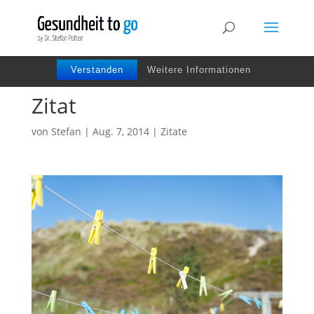
Wir benutzen Cookies um die Nutzerfreundlichkeit
der Webseite zu verbessen. Durch Deinen Besuch
stimmst Du dem zu.
Verstanden
Weitere Informationen
Zitat
von
Stefan
|
Aug. 7, 2014
|
Zitate