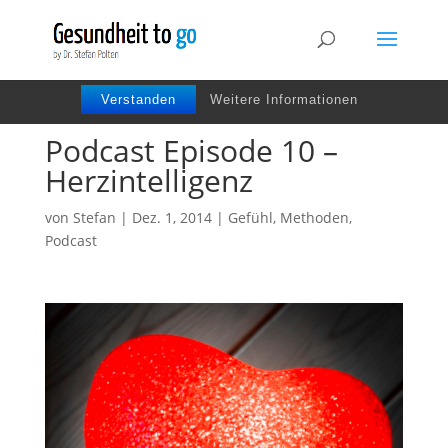
Wir benutzen Cookies um die Nutzerfreundlichkeit
der Webseite zu verbessen. Durch Deinen Besuch
stimmst Du dem zu.
Verstanden
Weitere Informationen
Podcast Episode 10 –
Herzintelligenz
von
Stefan
|
Dez. 1, 2014
|
Gefühl
,
Methoden
,
Podcast