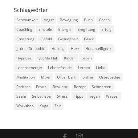
Schlagwörter
Achtsamkeit
Angst
Bewegung
Buch
Coach
Coaching
Einstein
Energie
Entgiftung
Erfolg
Ernährung
Gefühl
Gesundheit
Glück
grüner Smoothie
Heilung
Herz
Herzintelligenz
Hypnose
JyotiMa Flak
Kinder
Leben
Lebensenergie
Lebensfreude
Lernen
Liebe
Meditation
Mixer
Oliver Bartl
online
Osteopathie
Podcast
Praxis
Resilienz
Rezept
Schmerzen
Seele
Selbstliebe
Stress
Tipps
vegan
Wasser
Workshop
Yoga
Zeit