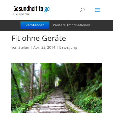
Wir benutzen Cookies um die Nutzerfreundlichkeit
der Webseite zu verbessen. Durch Deinen Besuch
stimmst Du dem zu.
Verstanden
Weitere Informationen
Fit ohne Geräte
von
Stefan
|
Apr. 22, 2014
|
Bewegung