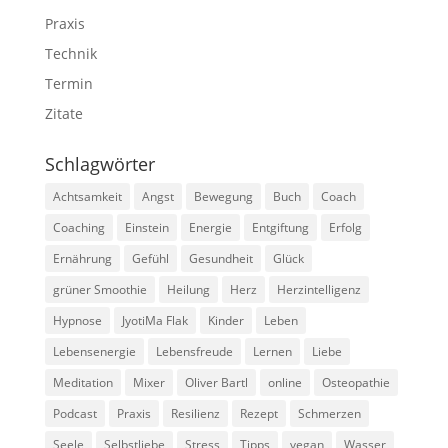
Praxis
Technik
Termin
Zitate
Schlagwörter
Achtsamkeit
Angst
Bewegung
Buch
Coach
Coaching
Einstein
Energie
Entgiftung
Erfolg
Ernährung
Gefühl
Gesundheit
Glück
grüner Smoothie
Heilung
Herz
Herzintelligenz
Hypnose
JyotiMa Flak
Kinder
Leben
Lebensenergie
Lebensfreude
Lernen
Liebe
Meditation
Mixer
Oliver Bartl
online
Osteopathie
Podcast
Praxis
Resilienz
Rezept
Schmerzen
Seele
Selbstliebe
Stress
Tipps
vegan
Wasser