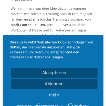
Wer von Ihnen nun eine Idee davon bekommen
möchte, wie solch ein Training abläuft und möglich
ist, dem empfehle ich das Trainingsprogramm von
Mark Lauren
. Die
DVD
(enthält 3 verschiedene
Workouts) ist klasse und für Anfänger ein super
Einstieg (einfach auf das Bild klicken):
Diese Seite nutzt Website-Tracking-Technologien von
Dritten, um ihre Dienste anzubieten, stetig zu
verbessern und Werbung entsprechend den
Interessen der Nutzer anzuzeigen.
Das dazugehörige
Buch
kann ich ebenfalls
Akzeptieren
empfehlen (einfach auf das Bild klicken):
Ablehnen
Diese Beiträge könnten Sie ebenfalls interessieren:
Treppen steigen
mehr
Warum bewegen?
Nacken entspannen
Powered by
&