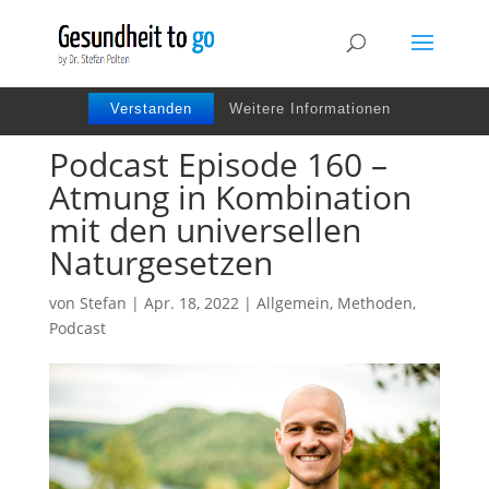
Wir benutzen Cookies um die Nutzerfreundlichkeit
der Webseite zu verbessen. Durch Deinen Besuch
stimmst Du dem zu.
Verstanden
Weitere Informationen
Podcast Episode 160 –
Atmung in Kombination
mit den universellen
Naturgesetzen
von
Stefan
|
Apr. 18, 2022
|
Allgemein
,
Methoden
,
Podcast