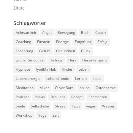
Zitate
Schlagwörter
Achtsamkeit
Angst
Bewegung
Buch
Coach
Coaching
Einstein
Energie
Entgiftung
Erfolg
Ernährung
Gefühl
Gesundheit
Glück
grüner Smoothie
Heilung
Herz
Herzintelligenz
Hypnose
JyotiMa Flak
Kinder
Leben
Lebensenergie
Lebensfreude
Lernen
Liebe
Meditation
Mixer
Oliver Bartl
online
Osteopathie
Podcast
Praxis
Resilienz
Rezept
Schmerzen
Seele
Selbstliebe
Stress
Tipps
vegan
Wasser
Workshop
Yoga
Zeit