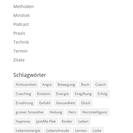
Methoden
Mindset
Podcast
Praxis
Technik
Termin
Zitate
Schlagwörter
Achtsamkeit
Angst
Bewegung
Buch
Coach
Coaching
Einstein
Energie
Entgiftung
Erfolg
Ernährung
Gefühl
Gesundheit
Glück
grüner Smoothie
Heilung
Herz
Herzintelligenz
Hypnose
JyotiMa Flak
Kinder
Leben
Lebensenergie
Lebensfreude
Lernen
Liebe