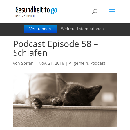
Wir benutzen Cookies um die Nutzerfreundlichkeit
der Webseite zu verbessen. Durch Deinen Besuch
stimmst Du dem zu.
Verstanden
Weitere Informationen
Podcast Episode 58 –
Schlafen
von
Stefan
|
Nov. 21, 2016
|
Allgemein
,
Podcast