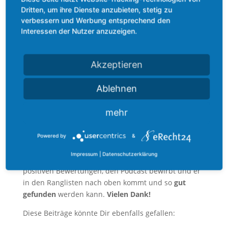
kostenlos
jede neue Folge auf Dein iPhone, iPad,
Dritten, um ihre Dienste anzubieten, stetig zu
iPod oder Computer.
verbessern und Werbung entsprechend den
Interessen der Nutzer anzuzeigen.
Ich benötige jetzt noch Deine
Unterstützung!
Akzeptieren
Falls Dir der Podcast gefallen hat, bitte ich Dich
herzlich darum Dir einige Minuten Zeit zu nehmen
Ablehnen
und eine
gute Bewertung bei
iTunes
abzugeben, im
Optimalfall sogar einen
schriftlichen
mehr
Kommentar
zur Episode.
Ich danke Dir dafür vielmals, denn so komme ich
Powered by
&
meinem
Ziel, mehr Gesundheit in die Welt zu
Impressum
|
Datenschutzerklärung
bringen,
ein Stückchen näher, da
iTunes
bei vielen
positiven Bewertungen, den Podcast bewirbt und er
in den Ranglisten nach oben kommt und so
gut
gefunden
werden kann.
Vielen Dank!
Diese Beiträge könnte Dir ebenfalls gefallen: