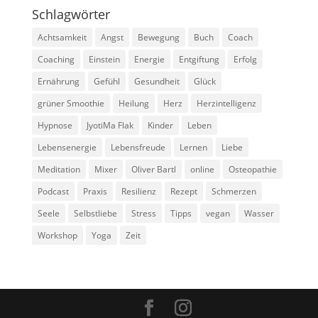
Schlagwörter
Achtsamkeit
Angst
Bewegung
Buch
Coach
Coaching
Einstein
Energie
Entgiftung
Erfolg
Ernährung
Gefühl
Gesundheit
Glück
grüner Smoothie
Heilung
Herz
Herzintelligenz
Hypnose
JyotiMa Flak
Kinder
Leben
Lebensenergie
Lebensfreude
Lernen
Liebe
Meditation
Mixer
Oliver Bartl
online
Osteopathie
Podcast
Praxis
Resilienz
Rezept
Schmerzen
Seele
Selbstliebe
Stress
Tipps
vegan
Wasser
Workshop
Yoga
Zeit