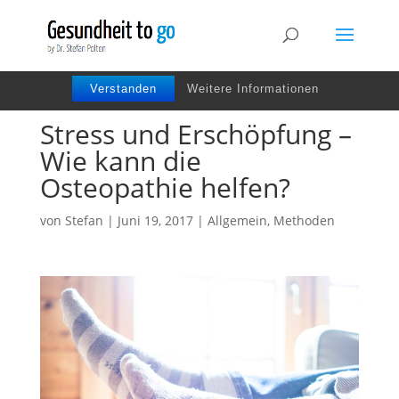
Wir benutzen Cookies um die Nutzerfreundlichkeit
der Webseite zu verbessen. Durch Deinen Besuch
stimmst Du dem zu.
Verstanden
Weitere Informationen
Stress und Erschöpfung –
Wie kann die
Osteopathie helfen?
von
Stefan
|
Juni 19, 2017
|
Allgemein
,
Methoden