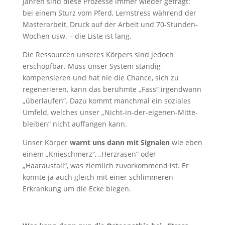
Jahren sind diese Prozesse immer wieder gefragt:
bei einem Sturz vom Pferd, Lernstress während der
Masterarbeit, Druck auf der Arbeit und 70-Stunden-
Wochen usw. – die Liste ist lang.
Die Ressourcen unseres Körpers sind jedoch
erschöpfbar. Muss unser System ständig
kompensieren und hat nie die Chance, sich zu
regenerieren, kann das berühmte „Fass“ irgendwann
„überlaufen“. Dazu kommt manchmal ein soziales
Umfeld, welches unser „Nicht-in-der-eigenen-Mitte-
bleiben“ nicht auffangen kann.
Unser Körper
warnt uns dann mit Signalen
wie eben
einem „Knieschmerz“, „Herzrasen“ oder
„Haarausfall“, was ziemlich zuvorkommend ist. Er
könnte ja auch gleich mit einer schlimmeren
Erkrankung um die Ecke biegen.