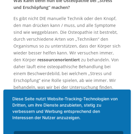
Was kann denn nun die Osteopathie bei „Stress
und Erschöpfung“ machen?
Es gibt nicht DIE manuelle Technik oder den Knopf,
den man drücken kann / muss, und alle Symptome
sind wie weggeblasen. Die Osteopathie ist bestrebt,
durch verschiedene Arten von „Techniken“ den
Organismus so zu unterstützen, dass der Körper sich
wieder besser helfen kann. Wir versuchen immer,
den Körper
ressourcenorientiert
zu behandeln. Von
daher läuft eine osteopathische Behandlung bei
einem Beschwerdebild, bei welchem „Stress und
Erschöpfung“ eine Rolle spielen, ab wie immer. Wir
behandeln, was wir bei der Untersuchung finden.
Man kann aber festhalten, dass sich Befunde
Diese Seite nutzt Website-Tracking-Technologien von
häufen. So behandeln wir oft die Anteile des
Dritten, um ihre Dienste anzubieten, stetig zu
vegetativen Nervensystems, die Nieren mit den
verbessern und Werbung entsprechend den
Nebennieren, die Schilddrüse, das Herz und die
Interessen der Nutzer anzuzeigen.
Leber. Die Anteile des vegetativen Nervensystems
liegen im Bereich des Kopfes und der oberen